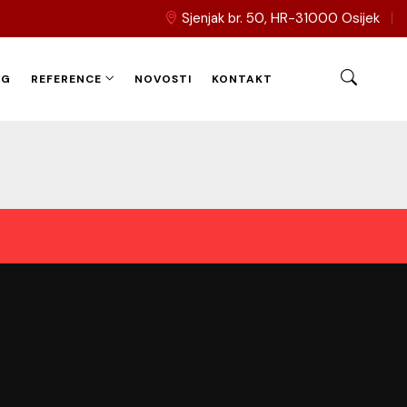
Sjenjak br. 50, HR-31000 Osijek
OG
REFERENCE
NOVOSTI
KONTAKT
žne kuće