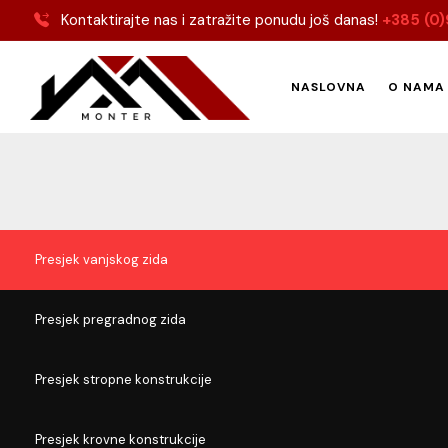
Kontaktirajte nas i zatražite ponudu još danas!
+385 (0)
NASLOVNA
O NAMA
Niskoen
Presjek vanjskog zida
Presjek pregradnog zida
Presjek stropne konstrukcije
Presjek krovne konstrukcije