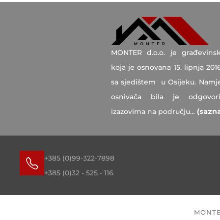
MONTER d.o.o. je građevinsk
koja je osnovana 15. lipnja 201
sa sjedištem u Osijeku. Namjer
osnivača bila je odgovor
izazovima na području…
(sazna
+385 (0)99-322-7898
+385 (0)32 - 525 - 116
MONTE