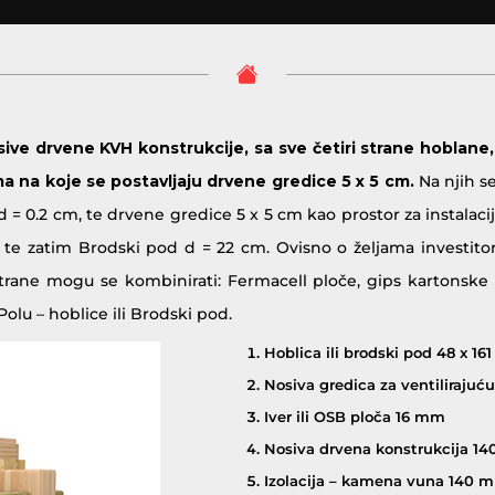
ive drvene KVH konstrukcije, sa sve četiri strane hoblane
ma na koje se postavljaju drvene gredice 5 x 5 cm.
Na njih se
d = 0.2 cm, te drvene gredice 5 x 5 cm kao prostor za instala
m te zatim Brodski pod d = 22 cm. Ovisno o željama investito
trane mogu se kombinirati: Fermacell ploče, gips kartonske 
olu – hoblice ili Brodski pod.
Hoblica ili brodski pod 48 x 1
Nosiva gredica za ventiliraju
Iver ili OSB ploča 16 mm
Nosiva drvena konstrukcija 1
Izolacija – kamena vuna 140 