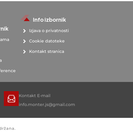
Info izbornik
rnik
Izjava o privatnosti
nama
Cookie datoteke
Kontakt stranica
a
ference
Kontakt E-mail
info.monter.js@gmail.com
držana.