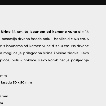
, širine 14 cm, te ispunom od kamene vune d = 14
 postavlja drvena fasada polu – hoblica d = 4.8 cm. S
cije s ispunama od kamen vune d = 5.0 cm. Na drvene
ra moguća je prilagodba širine i visine zidova. Kako
ploče, polu – hoblice. Kako kombinacije posljednje
61 mm
ću fasadu 50 x 50 mm
40 mm
mm