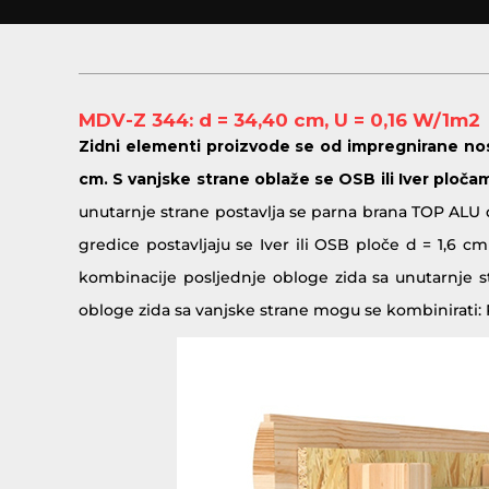
MDV-Z 344: d = 34,40 cm, U = 0,16 W/1m2
Zidni elementi proizvode se od impregnirane nos
cm. S vanjske strane oblaže se OSB ili Iver ploča
unutarnje strane postavlja se parna brana TOP ALU 
gredice postavljaju se Iver ili OSB ploče d = 1,6 c
kombinacije posljednje obloge zida sa unutarnje s
obloge zida sa vanjske strane mogu se kombinirati: P