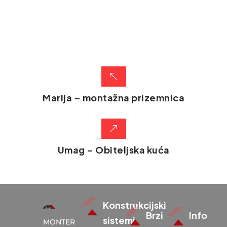
Marija – montažna prizemnica
Umag – Obiteljska kuća
Konstrukcijski
Brzi
Info
sistemi
MONTER