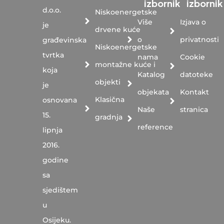
izbornik
izbornik
d.o.o.
Niskoenergetske
Više
Izjava o
je
drvene kuće
o
privatnosti
građevinska
Niskoenergetske
tvrtka
nama
Cookie
montažne kuće i
koja
Katalog
datoteke
objekti
je
objekata
Kontakt
Klasična
osnovana
Naše
stranica
15.
gradnja
reference
lipnja
2016.
godine
sa
sjedištem
u
Osijeku.