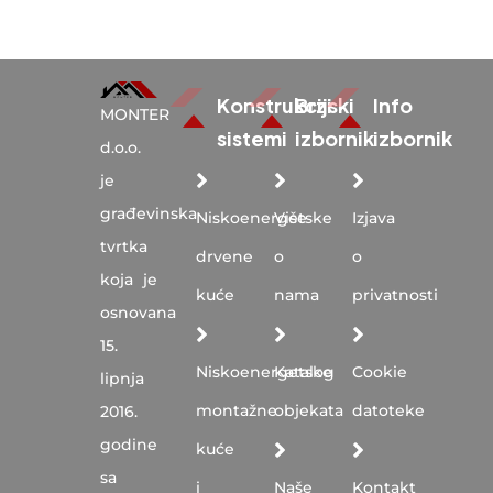
Konstrukcijski
Brzi
Info
MONTER
sistemi
izbornik
izbornik
d.o.o.
je
građevinska
Niskoenergetske
Više
Izjava
tvrtka
drvene
o
o
koja je
kuće
nama
privatnosti
osnovana
15.
Niskoenergetske
Katalog
Cookie
lipnja
montažne
objekata
datoteke
2016.
godine
kuće
sa
i
Naše
Kontakt