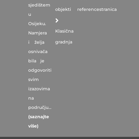
sjedištem
objekti
reference
stranica
u
Osijeku.
Klasična
Namjera
gradnja
i želja
osnivača
bila je
odgovoriti
svim
izazovima
na
području…
(saznajte
više)